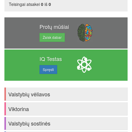
Teisingai atsakei
0
iš
0
Protų mūšiai
Žaisk dabar
IQ Testas
Spręsti
Valstybių vėliavos
Viktorina
Valstybių sostinės