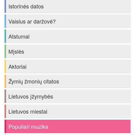
Istorinės datos
Vaisius ar daržovė?
Atstumai
Mįslės
Aktoriai
Žymių žmonių citatos
Lietuvos įžymybės
Lietuvos miestai
Populiari muzika