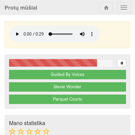
Protų mūšiai
Toggl
navig
Mano statistika