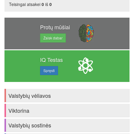
Teisingai atsakei
0
iš
0
Protų mūšiai
Žaisk dabar
IQ Testas
Spręsti
Valstybių vėliavos
Viktorina
Valstybių sostinės