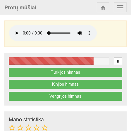
Protų mūšiai
Toggl
navig
Mano statistika