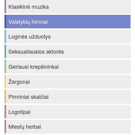
Klasikinė muzika
Valstybių himnai
Loginės užduotys
Seksualiausios aktorės
Geriausi krepšininkai
Žargonai
Pirminiai skaičiai
Logotipai
Miestų herbai