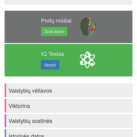
Protų mūšiai
Žaisk dabar
IQ Testas
Spręsti
Valstybių vėliavos
Viktorina
Valstybių sostinės
Istorinės datos