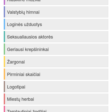
Valstybių himnai
Loginės užduotys
Seksualiausios aktorės
Geriausi krepšininkai
Žargonai
Pirminiai skaičiai
Logotipai
Miestų herbai
Tarptautiniai žodžiai