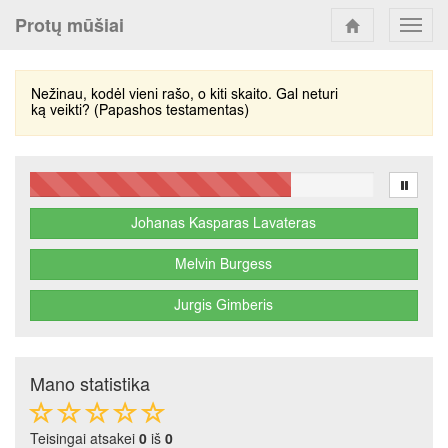
Protų mūšiai
Toggl
navig
Mano statistika
Teisingai atsakei
0
iš
0