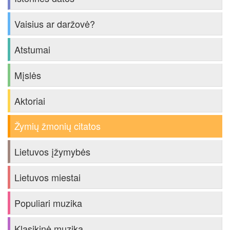
Vaisius ar daržovė?
Atstumai
Mįslės
Aktoriai
Žymių žmonių citatos
Lietuvos įžymybės
Lietuvos miestai
Populiari muzika
Klasikinė muzika