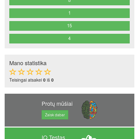
Mano statistika
Teisingai atsakei
0
iš
0
Protų mūšiai
Žaisk dabar
IQ Testas