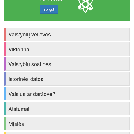
Spręsti
Valstybių vėliavos
Viktorina
Valstybių sostinės
Istorinės datos
Vaisius ar daržovė?
Atstumai
Mįslės