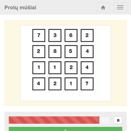
Protų mūšiai
Toggl
navig