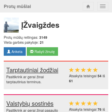
Protų mūšiai
Toggl
navig
ĮŽvaigždes
Protų mūšių reitingas:
3149
Vieta garbės pakyloje:
21
Anketa
Rašyti žinutę
Tarptautiniai žodžiai
Atsakyta teisingai
54
iš
Pasitikrink ar gerai žinai
61
tarptautinius terminus.
Valstybių sostinės
Atsakyta teisingai
76
iš
Pasitikrink ar gerai žinai pasaulio