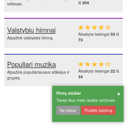
iš
204
vėliavas.
Valstybių himnai
Atsakyta teisingai
53
iš
Atpažink valstybės himną.
73
Populiari muzika
Atsakyta teisingai
22
iš
Atpažink populiariausius atlikėjus ir
34
grupes.
×
Protų mūšiai
Tavęs šiuo metu laukia varžovas.
Ne dabar
Pradėk žaidimą