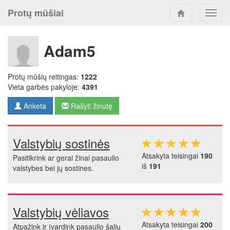
Protų mūšiai
Toggl
navig
Adam5
Protų mūšių reitingas:
1222
Vieta garbės pakyloje:
4391
Anketa
Rašyti žinutę
Valstybių sostinės
Atsakyta teisingai
190
Pasitikrink ar gerai žinai pasaulio
iš
191
valstybes bei jų sostines.
Valstybių vėliavos
Atsakyta teisingai
200
Atpažink ir įvardink pasaulio šalių