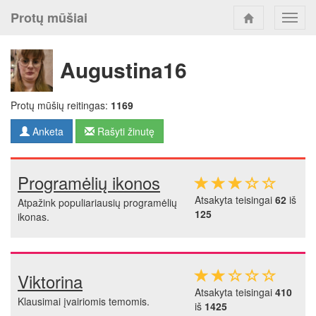
Protų mūšiai
Toggl
navig
Augustina16
Protų mūšių reitingas:
1169
Anketa
Rašyti žinutę
Programėlių ikonos
Atsakyta teisingai
62
iš
Atpažink populiariausių programėlių
125
ikonas.
Viktorina
Atsakyta teisingai
410
Klausimai įvairiomis temomis.
iš
1425