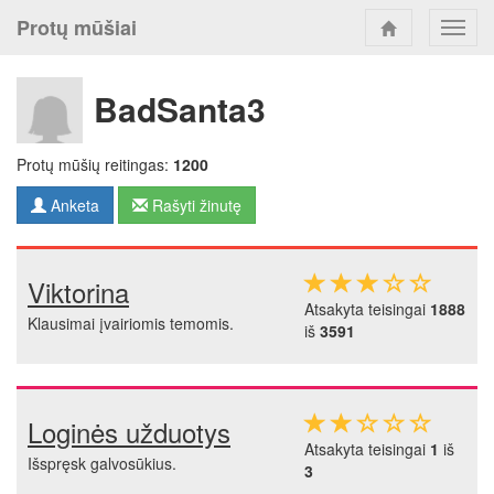
Protų mūšiai
Toggl
navig
BadSanta3
Protų mūšių reitingas:
1200
Anketa
Rašyti žinutę
Viktorina
Atsakyta teisingai
1888
Klausimai įvairiomis temomis.
iš
3591
Loginės užduotys
Atsakyta teisingai
1
iš
Išspręsk galvosūkius.
3