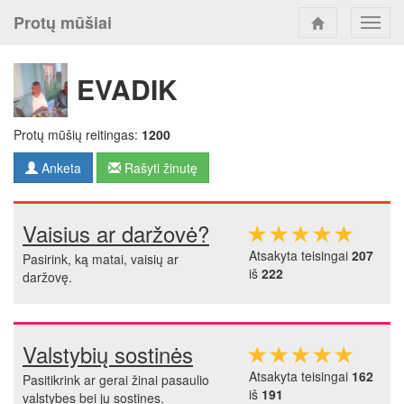
Protų mūšiai
Toggl
navig
EVADIK
Protų mūšių reitingas:
1200
Anketa
Rašyti žinutę
Vaisius ar daržovė?
Atsakyta teisingai
207
Pasirink, ką matai, vaisių ar
iš
222
daržovę.
Valstybių sostinės
Atsakyta teisingai
162
Pasitikrink ar gerai žinai pasaulio
iš
191
valstybes bei jų sostines.