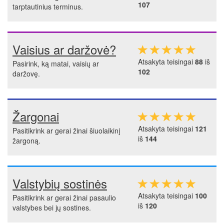
107
tarptautinius terminus.
Vaisius ar daržovė?
Atsakyta teisingai
88
iš
Pasirink, ką matai, vaisių ar
102
daržovę.
Žargonai
Atsakyta teisingai
121
Pasitikrink ar gerai žinai šiuolaikinį
iš
144
žargoną.
Valstybių sostinės
Atsakyta teisingai
100
Pasitikrink ar gerai žinai pasaulio
iš
120
valstybes bei jų sostines.