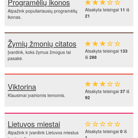
Programėlių ikonos
Atsakyta teisingai
11
iš
Atpažink populiariausių programėlių
21
ikonas.
Žymių žmonių citatos
Atsakyta teisingai
133
Įvardink, koks žymus žmogus tai
iš
288
pasakė.
Viktorina
Atsakyta teisingai
37
iš
Klausimai įvairiomis temomis.
92
Lietuvos miestai
Atsakyta teisingai
0
iš
Atpažink ir įvardink Lietuvos miestus
1