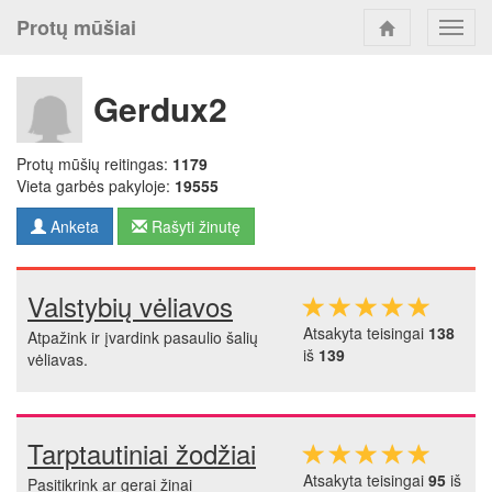
Protų mūšiai
Toggl
navig
Gerdux2
Protų mūšių reitingas:
1179
Vieta garbės pakyloje:
19555
Anketa
Rašyti žinutę
Valstybių vėliavos
Atsakyta teisingai
138
Atpažink ir įvardink pasaulio šalių
iš
139
vėliavas.
Tarptautiniai žodžiai
Atsakyta teisingai
95
iš
Pasitikrink ar gerai žinai