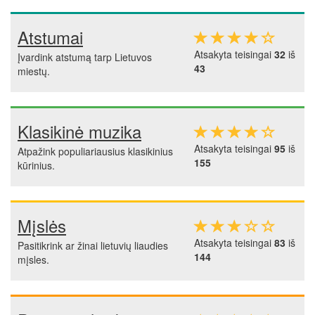
Atstumai
Atsakyta teisingai
32
iš
Įvardink atstumą tarp Lietuvos
43
miestų.
Klasikinė muzika
Atsakyta teisingai
95
iš
Atpažink populiariausius klasikinius
155
kūrinius.
Mįslės
Atsakyta teisingai
83
iš
Pasitikrink ar žinai lietuvių liaudies
144
mįsles.