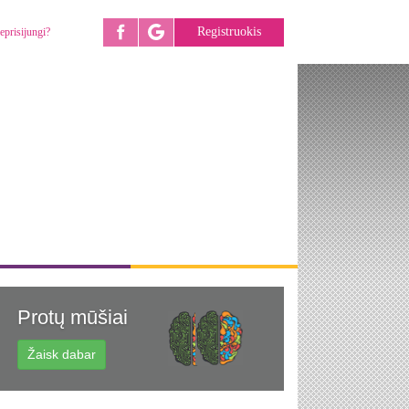
Registruokis
eprisijungi?
Protų mūšiai
Žaisk dabar