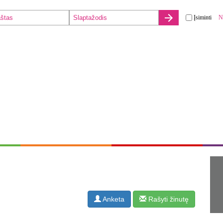
Įsiminti
N
Anketa
Rašyti žinutę