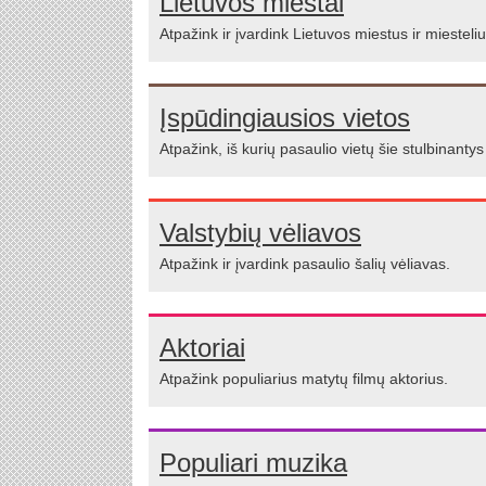
Lietuvos miestai
Atpažink ir įvardink Lietuvos miestus ir miesteliu
Įspūdingiausios vietos
Atpažink, iš kurių pasaulio vietų šie stulbinantys
Valstybių vėliavos
Atpažink ir įvardink pasaulio šalių vėliavas.
Aktoriai
Atpažink populiarius matytų filmų aktorius.
Populiari muzika