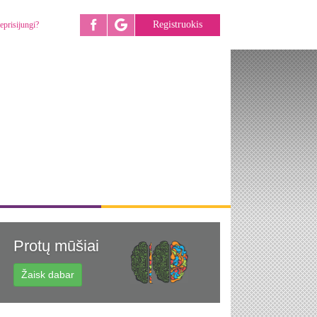
Registruokis
eprisijungi?
Protų mūšiai
Žaisk dabar