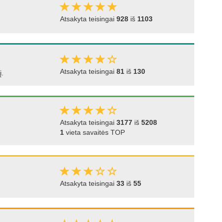
Atsakyta teisingai
928
iš
1103
Atsakyta teisingai
81
iš
130
į.
Atsakyta teisingai
3177
iš
5208
1
vieta savaitės TOP
Atsakyta teisingai
33
iš
55