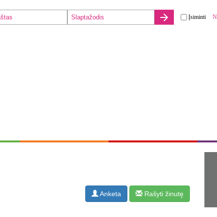
Įsiminti
N
Anketa
Rašyti žinutę