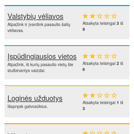
Valstybių vėliavos
Atsakyta teisingai
3
iš
Atpažink ir įvardink pasaulio šalių
9
vėliavas.
Įspūdingiausios vietos
Atsakyta teisingai
2
iš
Atpažink, iš kurių pasaulio vietų šie
6
stulbinantys vaizdai.
Loginės užduotys
Atsakyta teisingai
1
iš
Išspręsk galvosūkius.
3