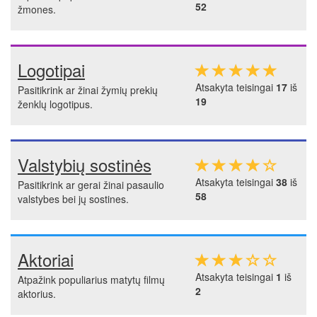
52
žmones.
Logotipai
Atsakyta teisingai
17
iš
Pasitikrink ar žinai žymių prekių
19
ženklų logotipus.
Valstybių sostinės
Atsakyta teisingai
38
iš
Pasitikrink ar gerai žinai pasaulio
58
valstybes bei jų sostines.
Aktoriai
Atsakyta teisingai
1
iš
Atpažink populiarius matytų filmų
2
aktorius.