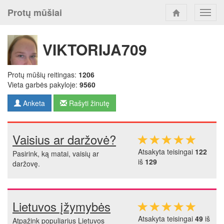
Protų mūšiai
Toggl
navig
VIKTORIJA709
Protų mūšių reitingas:
1206
Vieta garbės pakyloje:
9560
Anketa
Rašyti žinutę
Vaisius ar daržovė?
Atsakyta teisingai
122
Pasirink, ką matai, vaisių ar
iš
129
daržovę.
Lietuvos įžymybės
Atsakyta teisingai
49
iš
Atpažink populiarius Lietuvos