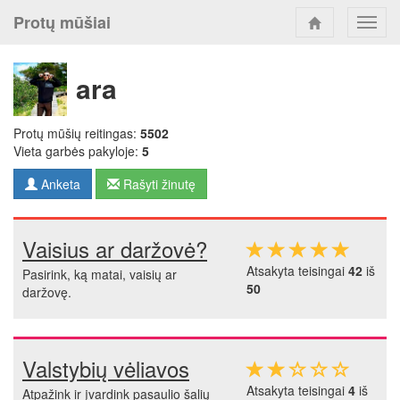
Protų mūšiai
Toggl
navig
ara
Protų mūšių reitingas:
5502
Vieta garbės pakyloje:
5
Anketa
Rašyti žinutę
Vaisius ar daržovė?
Atsakyta teisingai
42
iš
Pasirink, ką matai, vaisių ar
50
daržovę.
Valstybių vėliavos
Atsakyta teisingai
4
iš
Atpažink ir įvardink pasaulio šalių