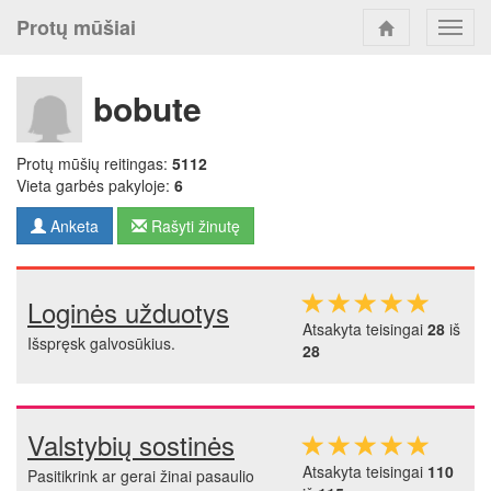
Protų mūšiai
Toggl
navig
bobute
Protų mūšių reitingas:
5112
Vieta garbės pakyloje:
6
Anketa
Rašyti žinutę
Loginės užduotys
Atsakyta teisingai
28
iš
Išspręsk galvosūkius.
28
Valstybių sostinės
Atsakyta teisingai
110
Pasitikrink ar gerai žinai pasaulio