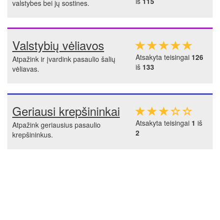
iš
115
valstybes bei jų sostines.
Valstybių vėliavos
Atsakyta teisingai
126
Atpažink ir įvardink pasaulio šalių
iš
133
vėliavas.
Geriausi krepšininkai
Atsakyta teisingai
1
iš
Atpažink geriausius pasaulio
2
krepšininkus.