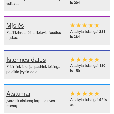
iš
204
vėliavas.
Mįslės
Atsakyta teisingai
381
Pasitikrink ar žinai lietuvių liaudies
iš
384
mįsles.
Istorinės datos
Atsakyta teisingai
130
Prisimink istoriją, pasirink teisingą
iš
150
pateikto įvykio datą.
Atstumai
Atsakyta teisingai
42
iš
Įvardink atstumą tarp Lietuvos
49
miestų.