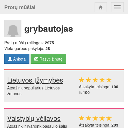
Protų mūšiai
Toggl
navig
grybautojas
Protų mūšių reitingas:
2975
Vieta garbės pakyloje:
28
Anketa
Rašyti žinutę
Lietuvos įžymybės
Atsakyta teisingai
100
Atpažink populiarius Lietuvos
iš
100
žmones.
Valstybių vėliavos
Atsakyta teisingai
203
Atpažink ir įvardink pasaulio šalių