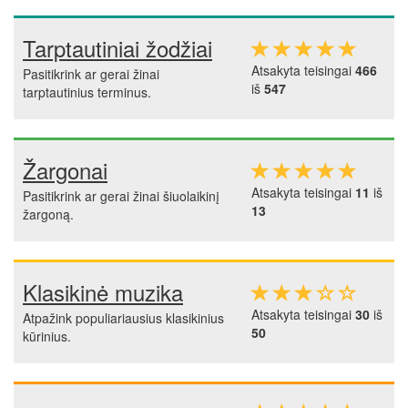
Tarptautiniai žodžiai
Atsakyta teisingai
466
Pasitikrink ar gerai žinai
iš
547
tarptautinius terminus.
Žargonai
Atsakyta teisingai
11
iš
Pasitikrink ar gerai žinai šiuolaikinį
13
žargoną.
Klasikinė muzika
Atsakyta teisingai
30
iš
Atpažink populiariausius klasikinius
50
kūrinius.