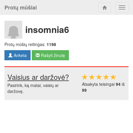
Protų mūšiai
Toggl
navig
insomnia6
Protų mūšių reitingas:
1198
Anketa
Rašyti žinutę
Vaisius ar daržovė?
Atsakyta teisingai
94
iš
Pasirink, ką matai, vaisių ar
99
daržovę.