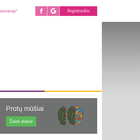
Registruokis
eprisijungi?
Protų mūšiai
Žaisk dabar