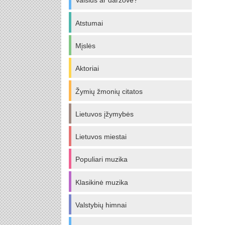
Vaisius ar daržovė?
Atstumai
Mįslės
Aktoriai
Žymių žmonių citatos
Lietuvos įžymybės
Lietuvos miestai
Populiari muzika
Klasikinė muzika
Valstybių himnai