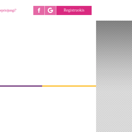
Registruokis
eprisijungi?