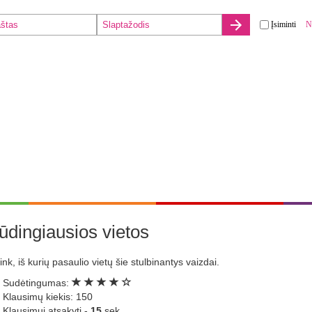
Įsiminti
N
ūdingiausios vietos
nk, iš kurių pasaulio vietų šie stulbinantys vaizdai.
Sudėtingumas:
Klausimų kiekis: 150
Klausimui atsakyti -
15
sek.