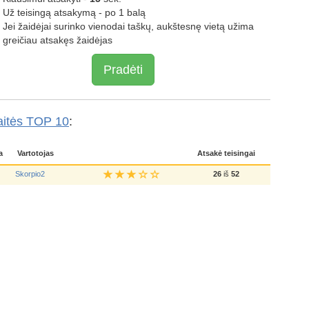
Už teisingą atsakymą - po 1 balą
Jei žaidėjai surinko vienodai taškų, aukštesnę vietą užima
greičiau atsakęs žaidėjas
Pradėti
aitės TOP 10
:
a
Vartotojas
Atsakė teisingai
Skorpio2
26
iš
52