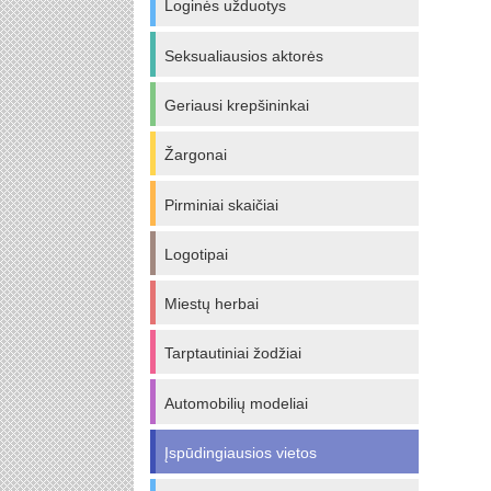
Loginės užduotys
Seksualiausios aktorės
Geriausi krepšininkai
Žargonai
Pirminiai skaičiai
Logotipai
Miestų herbai
Tarptautiniai žodžiai
Automobilių modeliai
Įspūdingiausios vietos