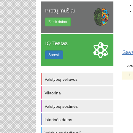
Protų mūšiai
Žaisk dabar
IQ Testas
Sav
Spręsti
Viet
1.
Valstybių vėliavos
Viktorina
Valstybių sostinės
Istorinės datos