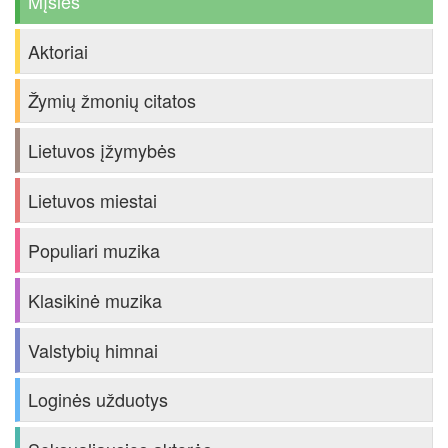
Mįslės
Aktoriai
Žymių žmonių citatos
Lietuvos įžymybės
Lietuvos miestai
Populiari muzika
Klasikinė muzika
Valstybių himnai
Loginės užduotys