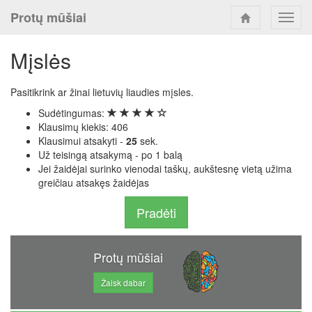
Protų mūšiai
Toggl
navig
Mįslės
Pasitikrink ar žinai lietuvių liaudies mįsles.
Sudėtingumas:
Klausimų kiekis: 406
Klausimui atsakyti -
25
sek.
Už teisingą atsakymą - po 1 balą
Jei žaidėjai surinko vienodai taškų, aukštesnę vietą užima
greičiau atsakęs žaidėjas
Pradėti
Protų mūšiai
Žaisk dabar