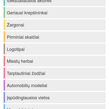
Seksualiausios aktorės
Geriausi krepšininkai
Žargonai
Pirminiai skaičiai
Logotipai
Miestų herbai
Tarptautiniai žodžiai
Automobilių modeliai
Įspūdingiausios vietos