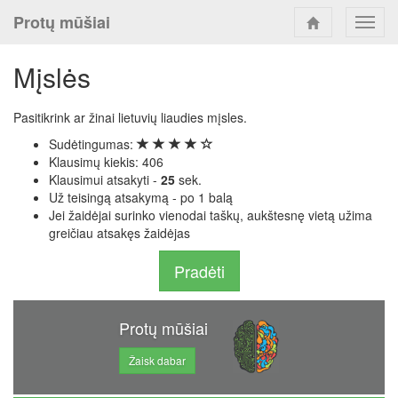
Protų mūšiai
Toggl
navig
Mįslės
Pasitikrink ar žinai lietuvių liaudies mįsles.
Sudėtingumas:
Klausimų kiekis: 406
Klausimui atsakyti -
25
sek.
Už teisingą atsakymą - po 1 balą
Jei žaidėjai surinko vienodai taškų, aukštesnę vietą užima
greičiau atsakęs žaidėjas
Pradėti
Protų mūšiai
Žaisk dabar