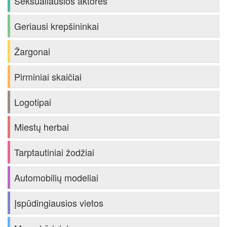
Seksualiausios aktorės
Geriausi krepšininkai
Žargonai
Pirminiai skaičiai
Logotipai
Miestų herbai
Tarptautiniai žodžiai
Automobilių modeliai
Įspūdingiausios vietos