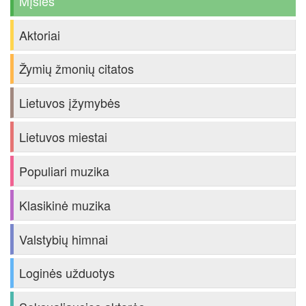
Mįslės
Aktoriai
Žymių žmonių citatos
Lietuvos įžymybės
Lietuvos miestai
Populiari muzika
Klasikinė muzika
Valstybių himnai
Loginės užduotys