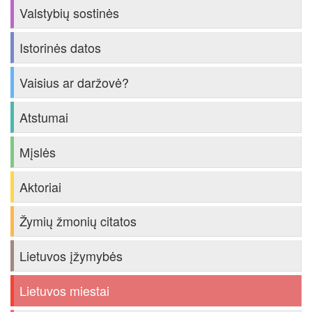
Valstybių sostinės
Istorinės datos
Vaisius ar daržovė?
Atstumai
Mįslės
Aktoriai
Žymių žmonių citatos
Lietuvos įžymybės
Lietuvos miestai