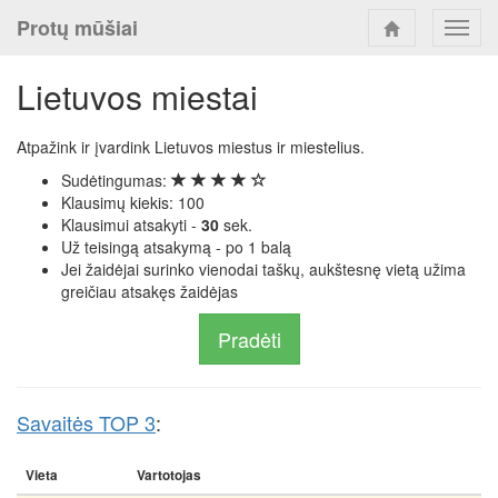
Protų mūšiai
Toggl
navig
Lietuvos miestai
Atpažink ir įvardink Lietuvos miestus ir miestelius.
Sudėtingumas:
Klausimų kiekis: 100
Klausimui atsakyti -
30
sek.
Už teisingą atsakymą - po 1 balą
Jei žaidėjai surinko vienodai taškų, aukštesnę vietą užima
greičiau atsakęs žaidėjas
Pradėti
Savaitės TOP 3
:
Vieta
Vartotojas