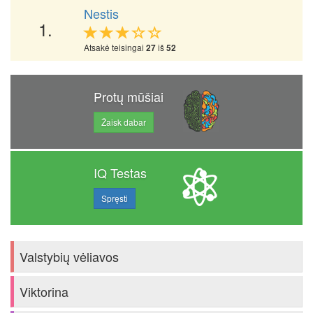
Nestis
1.
Atsakė teisingai
iš
27
52
Protų mūšiai
Žaisk dabar
IQ Testas
Spręsti
Valstybių vėliavos
Viktorina