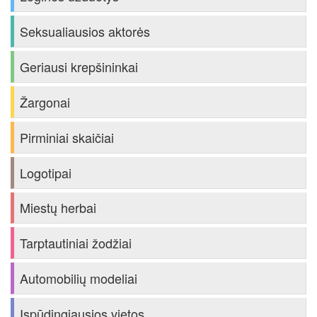
Seksualiausios aktorės
Geriausi krepšininkai
Žargonai
Pirminiai skaičiai
Logotipai
Miestų herbai
Tarptautiniai žodžiai
Automobilių modeliai
Įspūdingiausios vietos