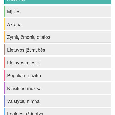
Mįslės
Aktoriai
Žymių žmonių citatos
Lietuvos įžymybės
Lietuvos miestai
Populiari muzika
Klasikinė muzika
Valstybių himnai
Loginės užduotys