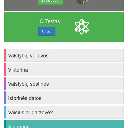
Žaisk dabar
IQ Testas
Spręsti
Valstybių vėliavos
Viktorina
Valstybių sostinės
Istorinės datos
Vaisius ar daržovė?
Atstumai