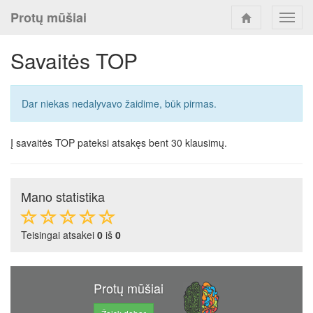
Protų mūšiai
Toggl
navig
Savaitės TOP
Dar niekas nedalyvavo žaidime, būk pirmas.
Į savaitės TOP pateksi atsakęs bent 30 klausimų.
Mano statistika
Teisingai atsakei
0
iš
0
Protų mūšiai