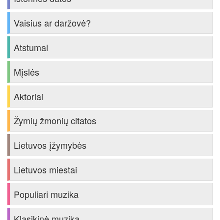
Vaisius ar daržovė?
Atstumai
Mįslės
Aktoriai
Žymių žmonių citatos
Lietuvos įžymybės
Lietuvos miestai
Populiari muzika
Klasikinė muzika