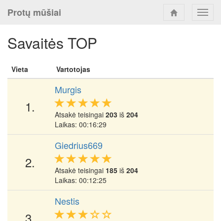
Protų mūšiai
Toggl
navig
Savaitės TOP
Vieta
Vartotojas
Murgis
1.
Atsakė teisingai
203
iš
204
Laikas: 00:16:29
Giedrius669
2.
Atsakė teisingai
185
iš
204
Laikas: 00:12:25
Nestis
3.