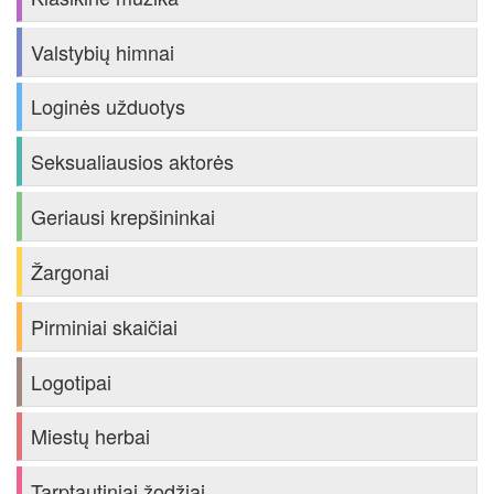
Valstybių himnai
Loginės užduotys
Seksualiausios aktorės
Geriausi krepšininkai
Žargonai
Pirminiai skaičiai
Logotipai
Miestų herbai
Tarptautiniai žodžiai