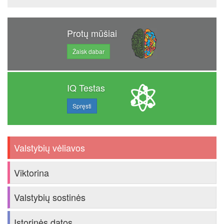
Protų mūšiai
Žaisk dabar
IQ Testas
Spręsti
Valstybių vėliavos
Viktorina
Valstybių sostinės
Istorinės datos