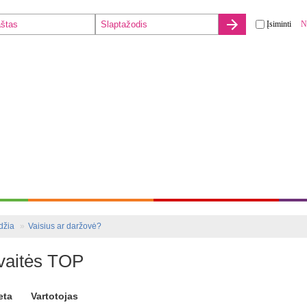
Įsiminti
N
džia
Vaisius ar daržovė?
vaitės TOP
eta
Vartotojas