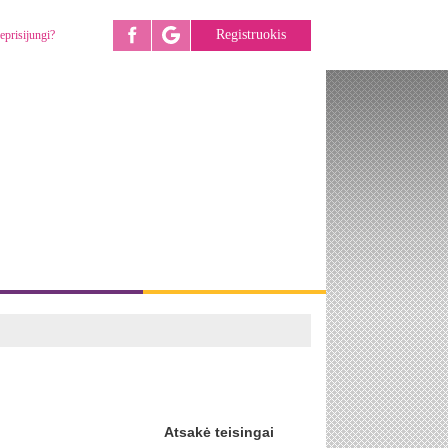
Registruokis
eprisijungi?
Atsakė teisingai