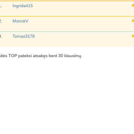
1.
Ingrida415
2.
MoncėV
3.
Tomas3178
aitės TOP pateksi atsakęs bent 30 klausimų.