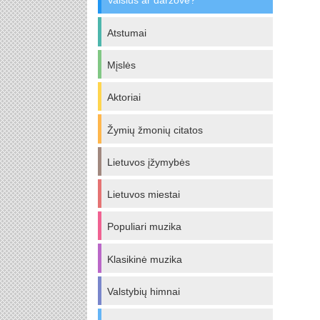
Vaisius ar daržovė?
Atstumai
Mįslės
Aktoriai
Žymių žmonių citatos
Lietuvos įžymybės
Lietuvos miestai
Populiari muzika
Klasikinė muzika
Valstybių himnai