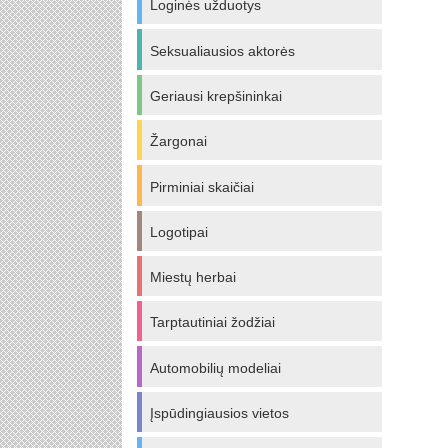
Loginės užduotys
Seksualiausios aktorės
Geriausi krepšininkai
Žargonai
Pirminiai skaičiai
Logotipai
Miestų herbai
Tarptautiniai žodžiai
Automobilių modeliai
Įspūdingiausios vietos