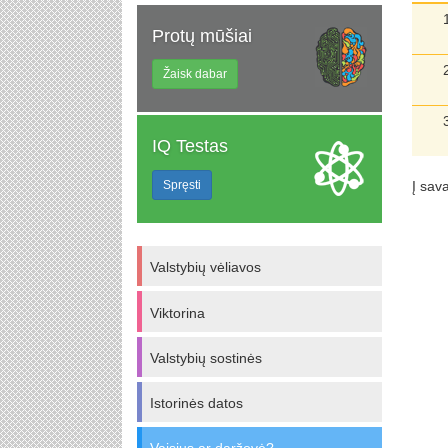
Protų mūšiai
Žaisk dabar
IQ Testas
Spręsti
Į sav
Valstybių vėliavos
Viktorina
Valstybių sostinės
Istorinės datos