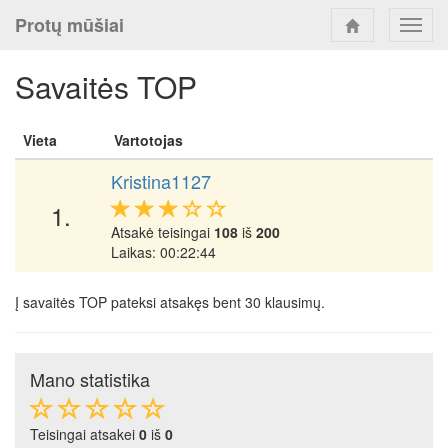
Protų mūšiai
Toggl
navig
Savaitės TOP
Vieta
Vartotojas
Kristina1127
1.
Atsakė teisingai
108
iš
200
Laikas: 00:22:44
Į savaitės TOP pateksi atsakęs bent 30 klausimų.
Mano statistika
Teisingai atsakei
0
iš
0