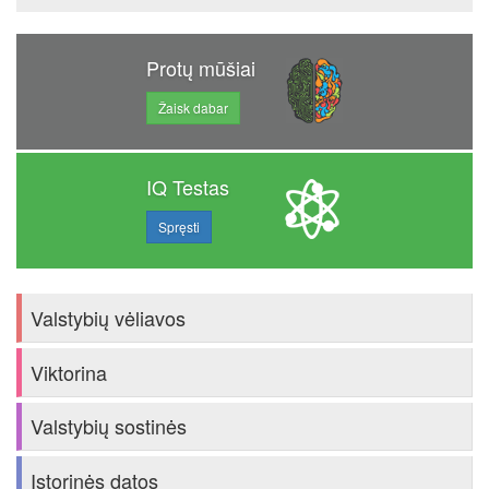
Protų mūšiai
Žaisk dabar
IQ Testas
Spręsti
Valstybių vėliavos
Viktorina
Valstybių sostinės
Istorinės datos