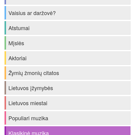
Vaisius ar daržovė?
Atstumai
Mįslės
Aktoriai
Žymių žmonių citatos
Lietuvos įžymybės
Lietuvos miestai
Populiari muzika
Klasikinė muzika