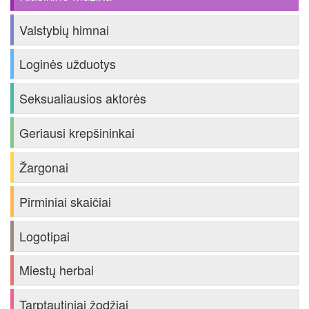
Valstybių himnai
Loginės užduotys
Seksualiausios aktorės
Geriausi krepšininkai
Žargonai
Pirminiai skaičiai
Logotipai
Miestų herbai
Tarptautiniai žodžiai