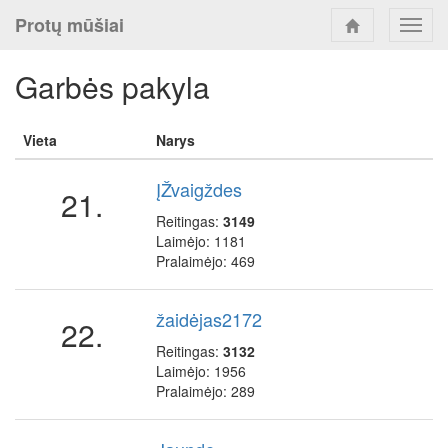
Protų mūšiai
Toggl
navig
Garbės pakyla
Vieta
Narys
ĮŽvaigždes
21.
Reitingas:
3149
Laimėjo: 1181
Pralaimėjo: 469
žaidėjas2172
22.
Reitingas:
3132
Laimėjo: 1956
Pralaimėjo: 289