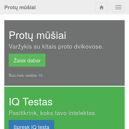
Protų mūšiai
Toggl
navig
Protų mūšiai
Varžykis su kitais proto dvikovose.
Žaisk dabar
Šiuo metu žaidžia: 10
IQ Testas
Pasitikrink, koks tavo intelektas.
Spręsk IQ testą