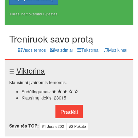
Tikras, nemokamas IQ testas.
Treniruok savo protą
Visos temos
Vaizdiniai
Tekstiniai
Muzikiniai
Viktorina
Klausimai įvairiomis temomis.
Sudėtingumas:
Klausimų kiekis: 23615
Pradėti
Savaitės TOP
:
#1 Jurate202
#2 Pukute